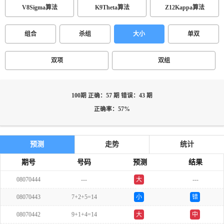
V8Sigma算法
K9Theta算法
Z12Kappa算法
组合
杀组
大小
单双
双项
双组
100期 正确：57 期 错误：43 期
正确率：57%
预测
走势
统计
期号
号码
预测
结果
08070444
---
大
---
双
08070443
7+2+5=14
小
错
08070442
9+1+4=14
大
中