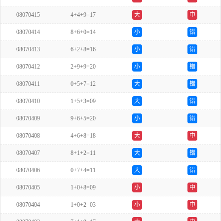
08070415
4+4+9=17
大
中
08070414
8+6+0=14
小
错
08070413
6+2+8=16
小
错
08070412
2+9+9=20
小
错
08070411
0+5+7=12
大
错
08070410
1+5+3=09
大
错
08070409
9+6+5=20
小
错
08070408
4+6+8=18
大
中
08070407
8+1+2=11
大
错
08070406
0+7+4=11
大
错
08070405
1+0+8=09
小
中
08070404
1+0+2=03
小
中