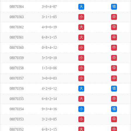
08070364
3+0+4=07
大
错
08070363
3+1+1=05
小
中
08070362
4+9+6=19
大
中
08070361
6+8+1=15
大
中
08070360
0+8+4=12
小
中
08070359
5+5+0=10
小
中
08070358
1+5+0=06
小
中
08070357
3+0+0=03
小
中
08070356
4+2+6=12
大
错
08070355
6+6+2=14
大
中
08070354
9+3+4=16
小
错
08070353
3+2+0=05
小
中
08070352
6+8+1=15
大
中