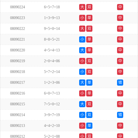
08090224
6+5+7=18
大
双
中
08090223
1+3+9=13
小
单
中
08090222
9+5+0=14
大
双
中
08090221
8+8+5=21
小
单
中
08090220
4+5+4=13
大
单
中
08090219
2+0+4=06
小
双
中
08090218
5+7+2=14
小
双
中
08090217
1+2+3=06
大
单
错
08090216
6+0+7=13
小
单
中
08090215
7+5+0=12
大
双
中
08090214
3+9+7=19
小
双
错
08090213
4+4+2=10
小
单
中
08090212
5+2+1=08
小
双
中