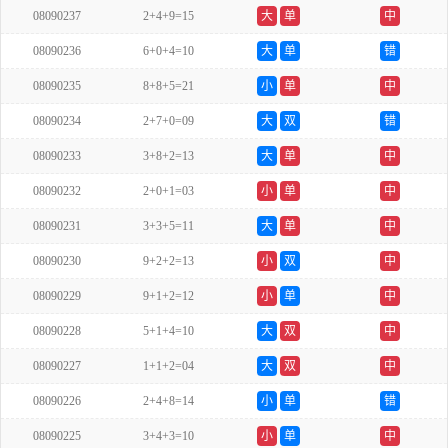
08090237
2+4+9=15
大
单
中
08090236
6+0+4=10
大
单
错
08090235
8+8+5=21
小
单
中
08090234
2+7+0=09
大
双
错
08090233
3+8+2=13
大
单
中
08090232
2+0+1=03
小
单
中
08090231
3+3+5=11
大
单
中
08090230
9+2+2=13
小
双
中
08090229
9+1+2=12
小
单
中
08090228
5+1+4=10
大
双
中
08090227
1+1+2=04
大
双
中
08090226
2+4+8=14
小
单
错
08090225
3+4+3=10
小
单
中