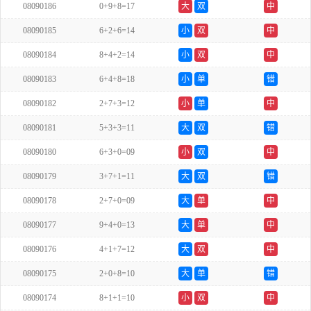
08090186
0+9+8=17
大
双
中
08090185
6+2+6=14
小
双
中
08090184
8+4+2=14
小
双
中
08090183
6+4+8=18
小
单
错
08090182
2+7+3=12
小
单
中
08090181
5+3+3=11
大
双
错
08090180
6+3+0=09
小
双
中
08090179
3+7+1=11
大
双
错
08090178
2+7+0=09
大
单
中
08090177
9+4+0=13
大
单
中
08090176
4+1+7=12
大
双
中
08090175
2+0+8=10
大
单
错
08090174
8+1+1=10
小
双
中