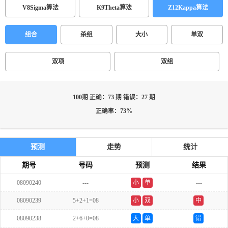
V8Sigma算法
K9Theta算法
Z12Kappa算法
组合
杀组
大小
单双
双项
双组
100期 正确：73 期 错误：27 期
正确率：73%
预测
走势
统计
期号
号码
预测
结果
08090240
---
小
单
---
08090239
5+2+1=08
小
双
中
08090238
2+6+0=08
大
单
错