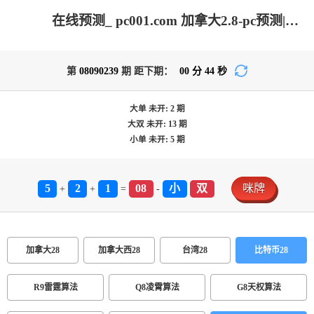
在线预测_ pc001.com 加拿大2.8-pc预测|加拿大2.8走势咪牌预测|加拿大2.8在线预测|加拿大在线咪牌|PC结果查询_专注研究2.8_加拿大PC在线走势_官方数据!
第
08090239
期 距下期：
00
分
44
秒
大单
未开:
2
期
大双
未开:
13
期
小单
未开:
5
期
5
2
1
08
小
双
咪牌
+
+
=
-
加拿大28
加拿大西28
台湾28
比特币28
R9雷霆算法
Q8凌霄算法
G8天权算法