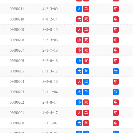
08090211
4+2+3=09
大
单
中
08090210
4+8+2=14
大
双
中
08090209
8+3+8=19
大
单
中
08090208
3+2+3=08
小
双
中
08090207
2+1+7=10
小
双
中
08090206
6+2+8=16
小
双
中
08090205
6+3+3=12
大
单
错
08090204
8+2+6=16
大
单
中
08090203
2+1+1=04
大
单
错
08090202
2+4+8=14
小
双
中
08090201
4+9+4=17
大
单
中
08090200
3+3+1=07
大
单
中