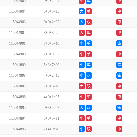
115044905
0+2+2=04
小
单
中
115044904
5+5+3=13
大
单
中
115044903
0+0+2=02
大
双
中
115044902
8+9+8=25
大
单
中
115044901
7+8+3=18
小
单
错
115044900
7+0+0=07
小
单
中
115044899
5+8+7=20
小
单
错
115044898
4+9+2=15
小
双
错
115044897
7+3+6=16
大
双
中
115044896
4+0+1=05
小
单
中
115044895
0+3+4=07
大
双
错
115044894
3+3+5=11
小
单
中
115044893
7+4+9=20
小
双
中