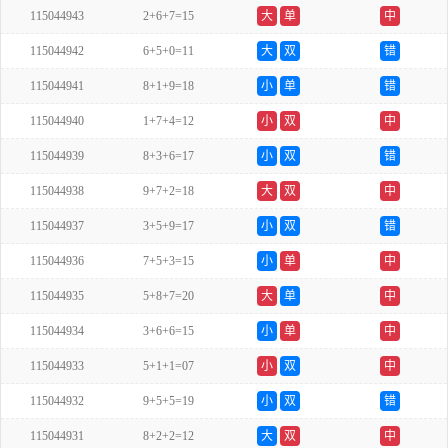
115044943
2+6+7=15
大
单
中
115044942
6+5+0=11
大
双
错
115044941
8+1+9=18
小
单
错
115044940
1+7+4=12
小
双
中
115044939
8+3+6=17
小
双
错
115044938
9+7+2=18
大
双
中
115044937
3+5+9=17
小
双
错
115044936
7+5+3=15
小
单
中
115044935
5+8+7=20
大
单
中
115044934
3+6+6=15
小
单
中
115044933
5+1+1=07
小
双
中
115044932
9+5+5=19
小
双
错
115044931
8+2+2=12
大
双
中