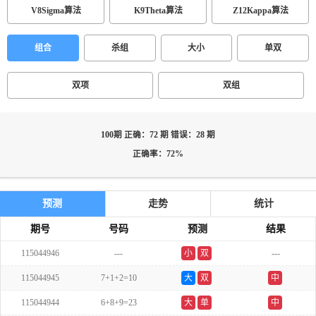
V8Sigma算法
K9Theta算法
Z12Kappa算法
组合
杀组
大小
单双
双项
双组
100期 正确：72 期 错误：28 期
正确率：72%
预测
走势
统计
期号
号码
预测
结果
115044946
---
小
双
---
115044945
7+1+2=10
大
双
中
115044944
6+8+9=23
大
单
中