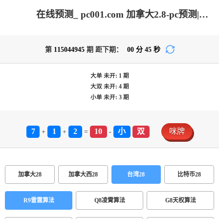
在线预测_ pc001.com 加拿大2.8-pc预测|加拿大2.8走势咪牌预测|加拿大2.8在线预测|加拿大在线咪牌|PC结果查询_专注研究2.8_加拿大PC在线走势_官方数据!
第
115044945
期 距下期：
00
分
45
秒
大单
未开:
1
期
大双
未开:
4
期
小单
未开:
3
期
7
1
2
10
小
双
咪牌
+
+
=
-
加拿大28
加拿大西28
台湾28
比特币28
R9雷霆算法
Q8凌霄算法
G8天权算法