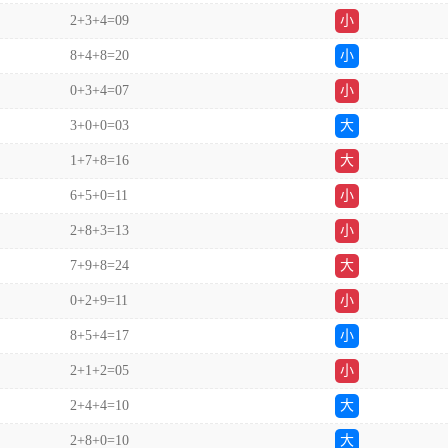
2+3+4=09
小
8+4+8=20
小
0+3+4=07
小
3+0+0=03
大
1+7+8=16
大
6+5+0=11
小
2+8+3=13
小
7+9+8=24
大
0+2+9=11
小
8+5+4=17
小
2+1+2=05
小
2+4+4=10
大
2+8+0=10
大