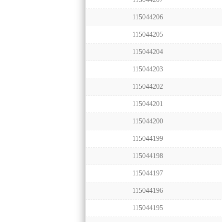
115044206
115044205
115044204
115044203
115044202
115044201
115044200
115044199
115044198
115044197
115044196
115044195