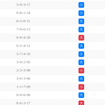
5+9+3=17
小
9+8+1=18
小
8+3+0=11
大
7+0+6=13
大
8+8+4=20
大
6+2+4=12
大
5+7+4=16
小
3+0+2=05
大
2+3+3=08
小
3+0+3=06
大
1+1+7=09
小
0+0+6=06
大
8+6+3=17
大