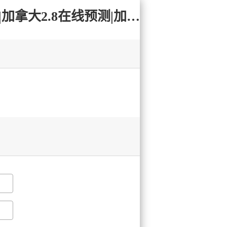
在线预测_ pc001.com 加拿大2.8-pc预测|加拿大2.8走势咪牌预测|加拿大2.8在线预测|加拿大在线咪牌|PC结果查询_专注研究2.8_加拿大PC在线走势_官方数据!