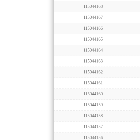
115044168
115044167
115044166
115044165
115044164
115044163
115044162
115044161
115044160
115044159
115044158
115044157
115044156