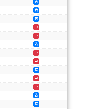
错
错
错
中
中
错
中
中
错
中
中
错
错