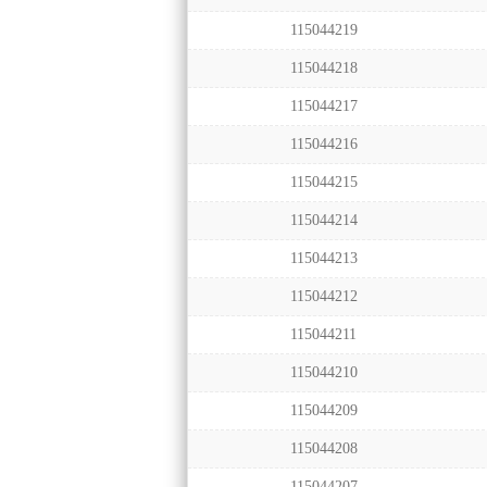
115044219
115044218
115044217
115044216
115044215
115044214
115044213
115044212
115044211
115044210
115044209
115044208
115044207