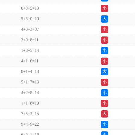
0+8+5=13
小
5+5+0=10
大
4+0+3=07
小
3+0+8=11
小
1+8+5=14
小
4+1+6=11
小
8+1+4=13
大
5+1+7=13
小
4+2+8=14
小
1+1+8=10
小
7+5+3=15
大
9+4+9=22
小
6+9+1=16
小